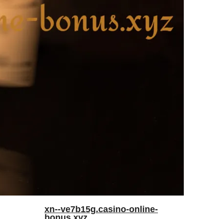
xn--ve7b15g.casino-online-
bonus.xyz